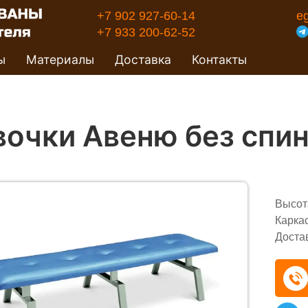
+7 902 927-60-14
e
+7 933 200-62-52
ы
Материалы
Доставка
Контакты
вочки Авеню без спи
Высот
Карка
Доста