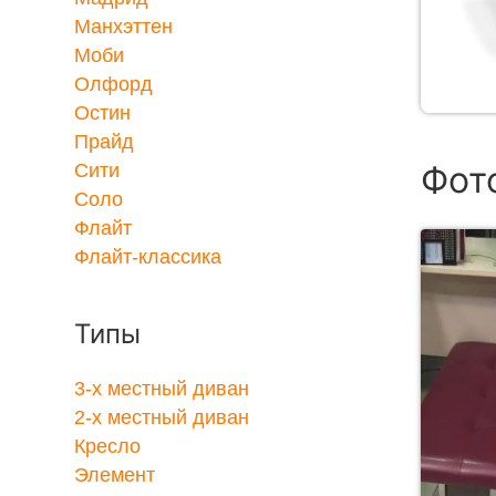
Манхэттен
Моби
Олфорд
Остин
Прайд
Фот
Сити
Соло
Флайт
Флайт-классика
Типы
3-x местный диван
2-x местный диван
Кресло
Элемент