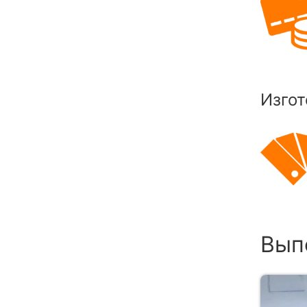
Изгот
Вып