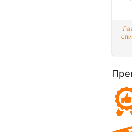
Ла
спи
Пре