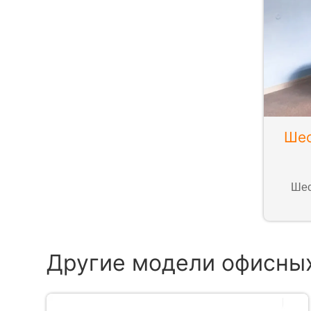
Шес
Шес
Другие модели офисны