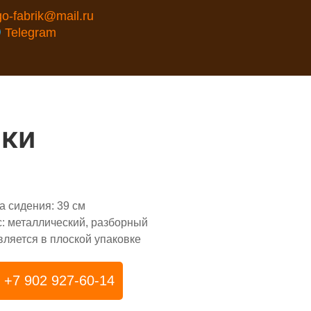
go-fabrik@mail.ru
Telegram
нки
а сидения: 39 см
с: металлический, разборный
вляется в плоской упаковке
+7 902 927-60-14