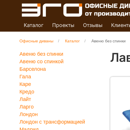
Каталог
Проекты
Отзывы
Клиент
Офисные диваны
Каталог
Авеню без спинки
Ла
Авеню без спинки
Авеню со спинкой
Барселона
Гала
Каре
Кредо
Лайт
Ларго
Лондон
Лондон с трансформацией
Мадрид