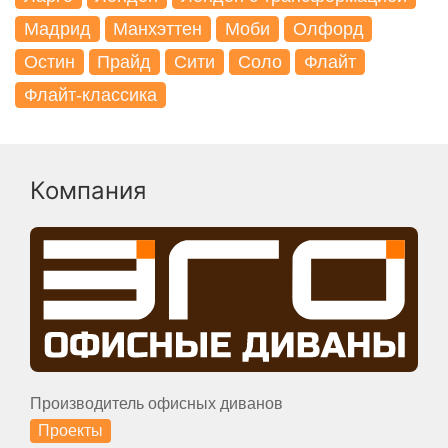
Мадрид
Манхэттен
Моби
Олфорд
Остин
Прайд
Сити
Соло
Флайт
Флайт-классика
Компания
Производитель офисных диванов
Проекты