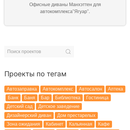
Офисные диваны Манхэттен для
автокомплекса"Ягуар".
Проекты по тегам
Автозаправка
Автокомплекс
Автосалон
Аптека
Банк
Баня
Бар
Библиотека
Гостиница
Детский сад
Детское заведение
Дизайнерский диван
Дом престарелых
Зона ожидания
Кабинет
Кальянная
Кафе