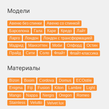
Модели
Авеню без спинки
Авеню со спинкой
Барселона
Гала
Каре
Кредо
Лайт
Ларго
Лондон
Лондон с трансформацией
Мадрид
Манхэттен
Моби
Олфорд
Остин
Прайд
Сити
Соло
Флайт
Флайт-классика
Материалы
Bizon
Boom
Cordova
Domus
ECOstile
Enigma
Fiji
Fusion
Kiton
Lambre
Light
Mango
Nappa
Nergis
Oregon
Romeo
Stainless
Velutto
Velvet lux