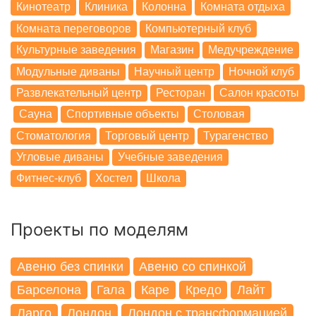
Кинотеатр
Клиника
Колонна
Комната отдыха
Комната переговоров
Компьютерный клуб
Культурные заведения
Магазин
Медучреждение
Модульные диваны
Научный центр
Ночной клуб
Развлекательный центр
Ресторан
Салон красоты
Сауна
Спортивные объекты
Столовая
Стоматология
Торговый центр
Турагенство
Угловые диваны
Учебные заведения
Фитнес-клуб
Хостел
Школа
Проекты по моделям
Авеню без спинки
Авеню со спинкой
Барселона
Гала
Каре
Кредо
Лайт
Ларго
Лондон
Лондон с трансформацией