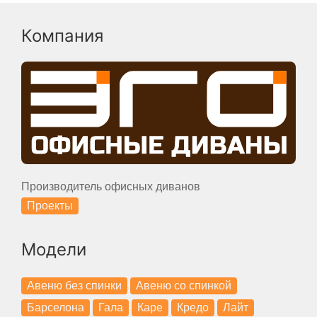
Компания
Производитель офисных диванов
Проекты
Модели
Авеню без спинки
Авеню со спинкой
Барселона
Гала
Каре
Кредо
Лайт