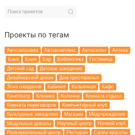
Проекты по тегам
Автозаправка
Автокомплекс
Автосалон
Аптека
Банк
Баня
Бар
Библиотека
Гостиница
Детский сад
Детское заведение
Дизайнерский диван
Дом престарелых
Зона ожидания
Кабинет
Кальянная
Кафе
Кинотеатр
Клиника
Колонна
Комната отдыха
Комната переговоров
Компьютерный клуб
Культурные заведения
Магазин
Медучреждение
Модульные диваны
Научный центр
Ночной клуб
Развлекательный центр
Ресторан
Салон красоты