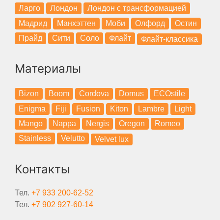
Ларго
Лондон
Лондон с трансформацией
Мадрид
Манхэттен
Моби
Олфорд
Остин
Прайд
Сити
Соло
Флайт
Флайт-классика
Материалы
Bizon
Boom
Cordova
Domus
ECOstile
Enigma
Fiji
Fusion
Kiton
Lambre
Light
Mango
Nappa
Nergis
Oregon
Romeo
Stainless
Velutto
Velvet lux
Контакты
Тел.
+7 933 200-62-52
Тел.
+7 902 927-60-14