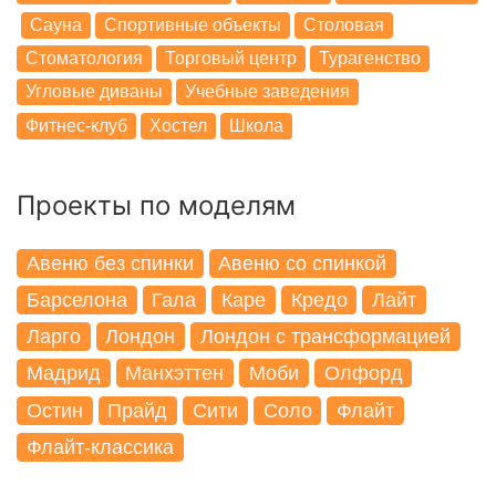
Сауна
Спортивные объекты
Столовая
Стоматология
Торговый центр
Турагенство
Угловые диваны
Учебные заведения
Фитнес-клуб
Хостел
Школа
Проекты по моделям
Авеню без спинки
Авеню со спинкой
Барселона
Гала
Каре
Кредо
Лайт
Ларго
Лондон
Лондон с трансформацией
Мадрид
Манхэттен
Моби
Олфорд
Остин
Прайд
Сити
Соло
Флайт
Флайт-классика