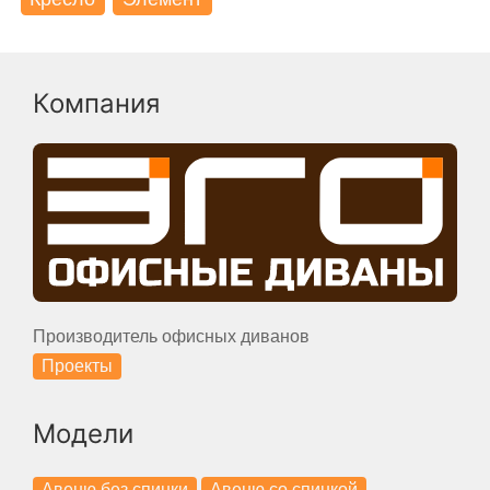
Компания
Производитель офисных диванов
Проекты
Модели
Авеню без спинки
Авеню со спинкой