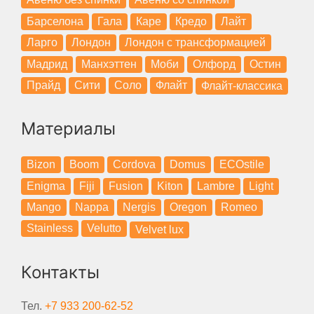
Барселона
Гала
Каре
Кредо
Лайт
Ларго
Лондон
Лондон с трансформацией
Мадрид
Манхэттен
Моби
Олфорд
Остин
Прайд
Сити
Соло
Флайт
Флайт-классика
Материалы
Bizon
Boom
Cordova
Domus
ECOstile
Enigma
Fiji
Fusion
Kiton
Lambre
Light
Mango
Nappa
Nergis
Oregon
Romeo
Stainless
Velutto
Velvet lux
Контакты
Тел.
+7 933 200-62-52