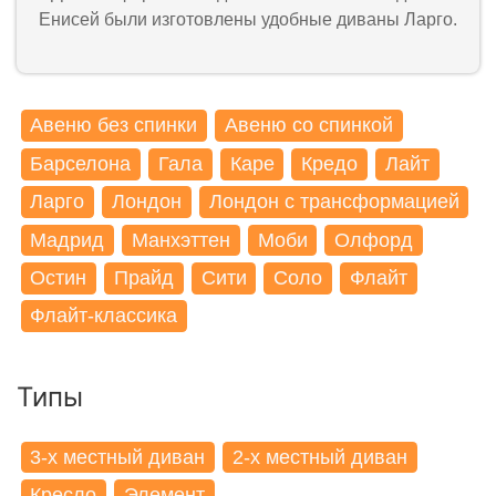
Енисей были изготовлены удобные диваны Ларго.
Авеню без спинки
Авеню со спинкой
Барселона
Гала
Каре
Кредо
Лайт
Ларго
Лондон
Лондон с трансформацией
Мадрид
Манхэттен
Моби
Олфорд
Остин
Прайд
Сити
Соло
Флайт
Флайт-классика
Типы
3-x местный диван
2-x местный диван
Кресло
Элемент