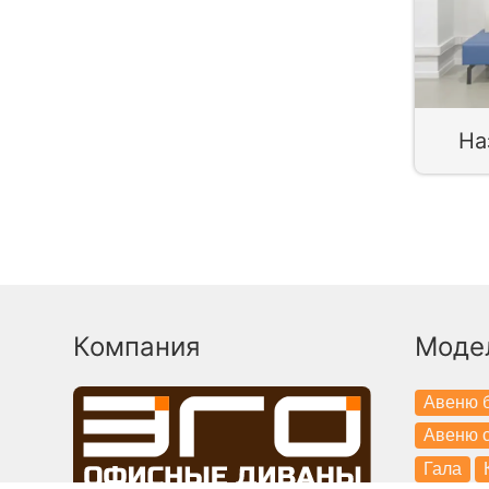
На
Компания
Моде
Авеню б
Авеню с
Гала