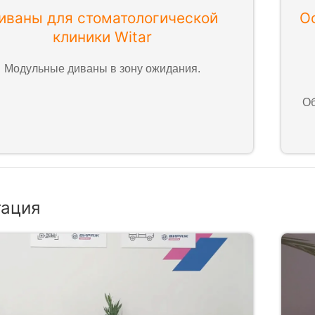
иваны для стоматологической
О
клиники Witar
Модульные диваны в зону ожидания.
Об
гация