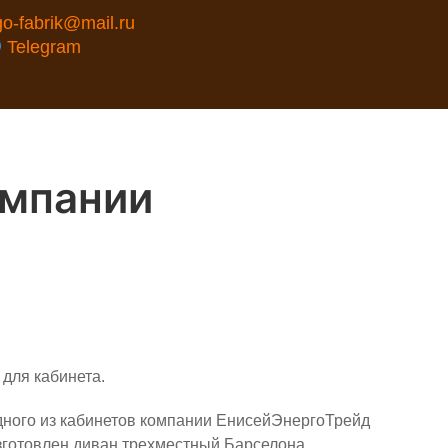
go-fabrik@mail.ru
Telegram
омпании
 для кабинета.
дного из кабинетов компании ЕнисейЭнергоТрейд
зготовлен диван трехместный Барселона.