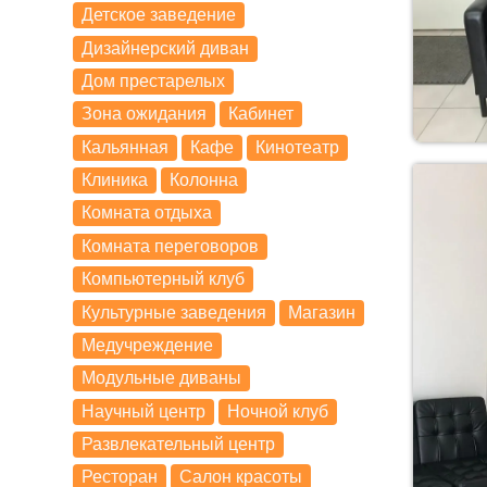
Детское заведение
Дизайнерский диван
Дом престарелых
Зона ожидания
Кабинет
Кальянная
Кафе
Кинотеатр
Клиника
Колонна
Комната отдыха
Комната переговоров
Компьютерный клуб
Культурные заведения
Магазин
Медучреждение
Модульные диваны
Научный центр
Ночной клуб
Развлекательный центр
Ресторан
Салон красоты