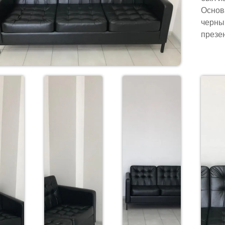
Основ
черный
презе