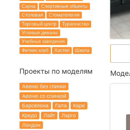
Сауна
Спортивные объекты
Столовая
Стоматология
Торговый центр
Турагенство
Угловые диваны
Учебные заведения
Фитнес-клуб
Хостел
Школа
Проекты по моделям
Модел
Авеню без спинки
Авеню со спинкой
Барселона
Гала
Каре
Кредо
Лайт
Ларго
Лондон