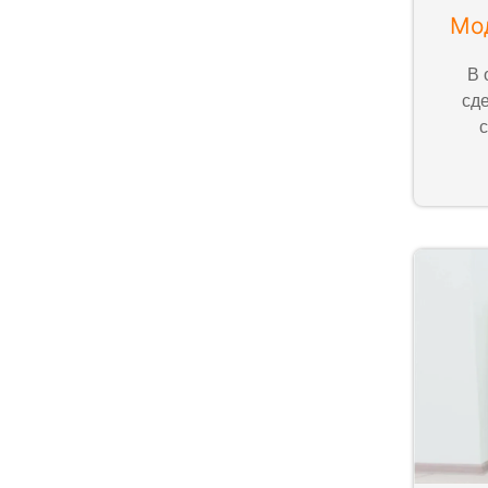
Мо
В 
сд