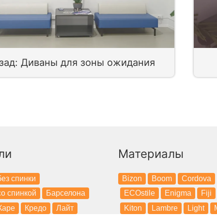
зад: Диваны для зоны ожидания
ли
Материалы
ез спинки
Bizon
Boom
Cordova
о спинкой
Барселона
ECOstile
Enigma
Fiji
Каре
Кредо
Лайт
Kiton
Lambre
Light