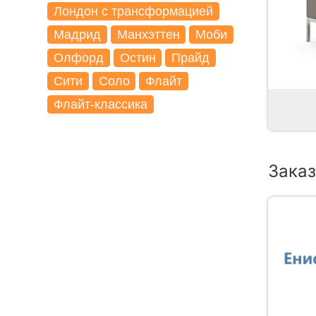
Лондон с трансформацией
Мадрид
Манхэттен
Моби
Олфорд
Остин
Прайд
Сити
Соло
Флайт
Флайт-классика
Заказ