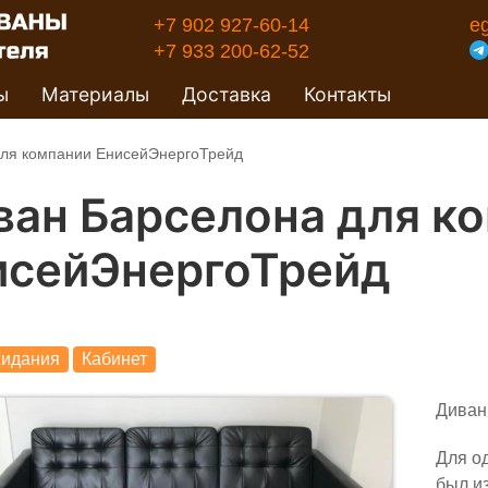
+7 902 927-60-14
e
+7 933 200-62-52
ы
Материалы
Доставка
Контакты
для компании ЕнисейЭнергоТрейд
ван Барселона для к
исейЭнергоТрейд
жидания
Кабинет
Диван
Для о
был и