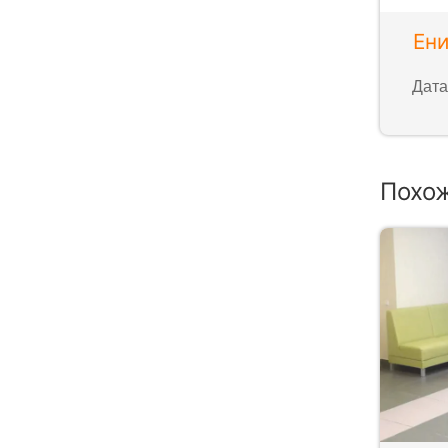
Ен
Дата
Похо