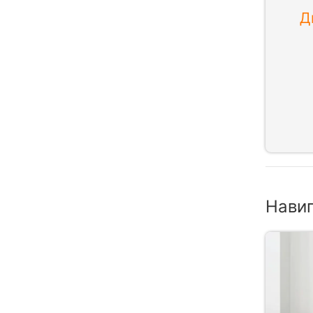
Д
Нави