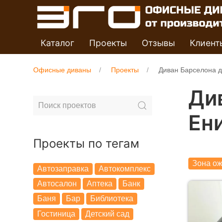
Каталог
Проекты
Отзывы
Клиент
Офисные диваны
Проекты
Диван Барселона 
Ди
Ен
Проекты по тегам
Зона о
Автозаправка
Автокомплекс
Автосалон
Аптека
Банк
Баня
Бар
Библиотека
Гостиница
Детский сад