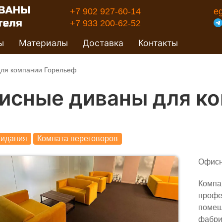
+7 902 927-60-14
e
+7 933 200-62-52
ы
Материалы
Доставка
Контакты
ля компании Горельеф
исные диваны для ко
жидания
Комната переговоров
Офисн
Компа
профе
помещ
фабри