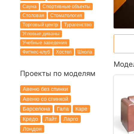
Сауна
Спортивные объекты
Столовая
Стоматология
Торговый центр
Турагенство
Угловые диваны
Учебные заведения
Фитнес-клуб
Хостел
Школа
Модел
Проекты по моделям
Авеню без спинки
Авеню со спинкой
Барселона
Гала
Каре
Кредо
Лайт
Ларго
Лондон