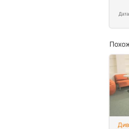
Дата
Похо
Див