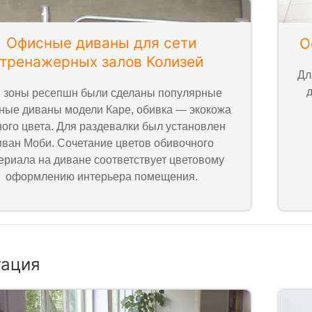
Офисные диваны для сети
О
тренажерных залов Колизей
Дл
д
 зоны ресепшн были сделаны популярные
ные диваны модели Каре, обивка — экокожа
ного цвета. Для раздевалки был установлен
иван Моби. Сочетание цветов обивочного
ериала на диване соответствует цветовому
оформлению интерьера помещения.
гация