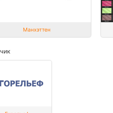
Манхэттен
чик