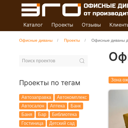
Каталог
Проекты
Отзывы
Клиент
Офисные диваны
Проекты
Офисные диваны д
Оф
Зона о
Проекты по тегам
Автозаправка
Автокомплекс
Автосалон
Аптека
Банк
Баня
Бар
Библиотека
Гостиница
Детский сад