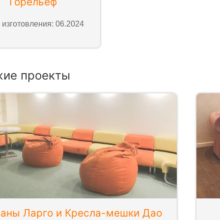
Горельеф
 изготовления: 06.2024
жие проекты
аны Ларго и Кресла-мешки Дао