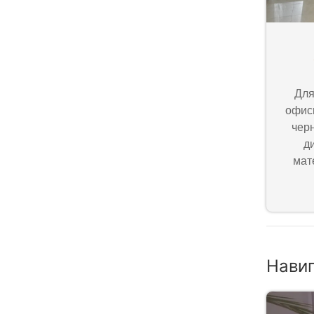
Для
офис
чер
д
мат
Нави