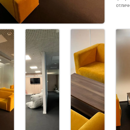
отлич