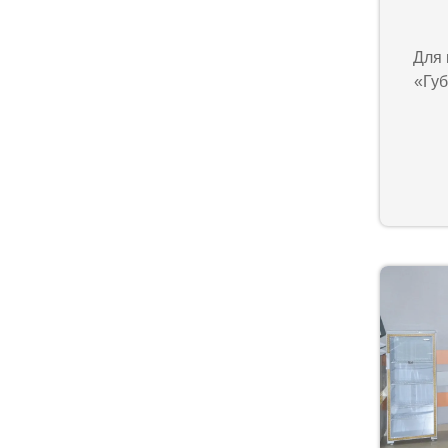
Для 
«Губ