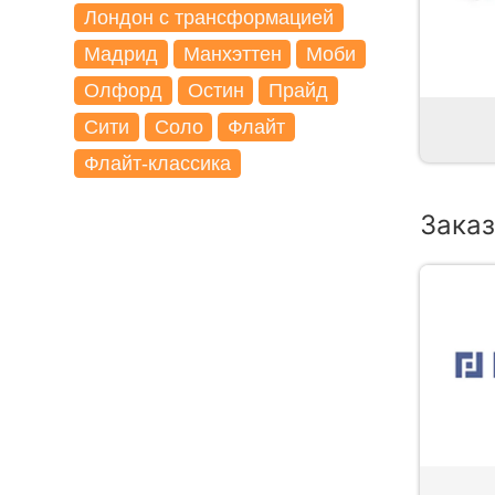
Лондон с трансформацией
Мадрид
Манхэттен
Моби
Олфорд
Остин
Прайд
Сити
Соло
Флайт
Флайт-классика
Заказ