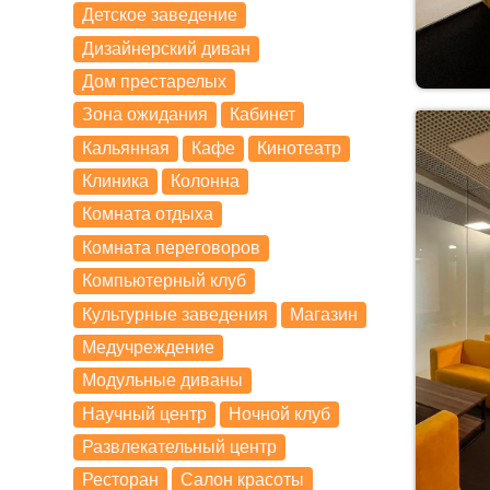
Детское заведение
Дизайнерский диван
Дом престарелых
Зона ожидания
Кабинет
Кальянная
Кафе
Кинотеатр
Клиника
Колонна
Комната отдыха
Комната переговоров
Компьютерный клуб
Культурные заведения
Магазин
Медучреждение
Модульные диваны
Научный центр
Ночной клуб
Развлекательный центр
Ресторан
Салон красоты