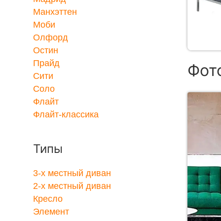
Манхэттен
Моби
Олфорд
Остин
Прайд
Фот
Сити
Соло
Флайт
Флайт-классика
Типы
3-x местный диван
2-x местный диван
Кресло
Элемент