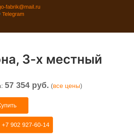
go-fabrik@mail.ru
Telegram
на, 3-х местный
57 354 руб.
а:
(
все цены
)
Купить
+7 902 927-60-14