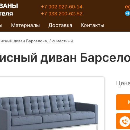
+7 902 927-60-14
e
+7 933 200-62-52
ы
Материалы
Доставка
Контакты
исный диван Барселона, 3-х местный
исный диван Барсело
Цен