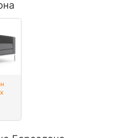
она
ан
х