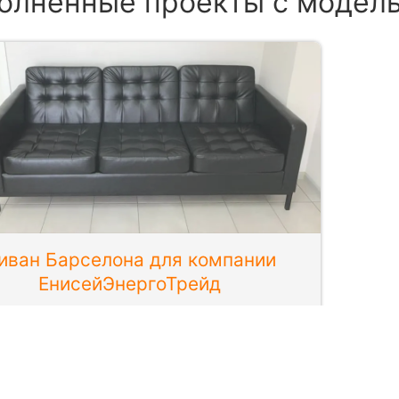
олненные проекты с модел
иван Барселона для компании
ЕнисейЭнергоТрейд
Диван для кабинета.