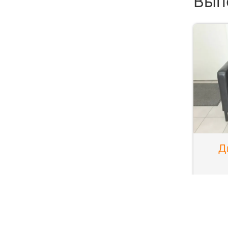
Вып
Д