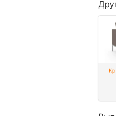
Дру
Кр