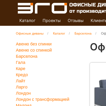
Каталог
Проекты
Отзывы
Клиент
Офисные диваны
Каталог
Барселона
Оф
Оф
Авеню без спинки
Авеню со спинкой
Барселона
Гала
Каре
Кредо
Лайт
Ларго
Лондон
Лондон с трансформацией
Мадрид