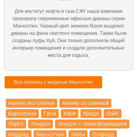
Для институт нефти и газа СФУ наша компания
произвела современные офисные диваны серии
Манхэттен. Черный цвет экокожи Boom выделил
диваны на фоне светлого помещения. Также были
созданы пуфы Куб. Они только дополнили общий
интерьер помещения и создали дополнительные
места для отдыха.
Все проекты с моделью Манхэттен
Авеню без спинки
Авеню со спинкой
Барселона
Гала
Каре
Кредо
Лайт
Ларго
Лондон
Лондон с трансформацией
Мадрид
Манхэттен
Моби
Олфорд